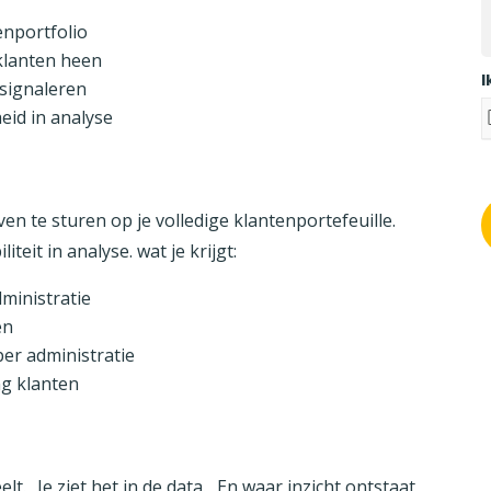
enportfolio
 klanten heen
I
 signaleren
heid in analyse
n te sturen op je volledige klantenportefeuille.
iteit in analyse. wat je krijgt:
dministratie
en
er administratie
ng klanten
lt. Je ziet het in de data. En waar inzicht ontstaat,