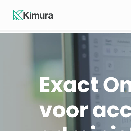
Homepage
-
Exact Online, zonder gedoe voor accountants- en admi
Exact On
voor ac