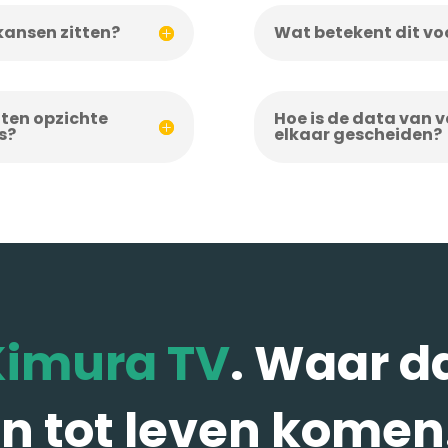
kansen zitten?
Wat betekent dit vo
s ten opzichte
Hoe is de data van v
s?
elkaar gescheiden?
Kimura TV
. Waar d
n tot leven komen