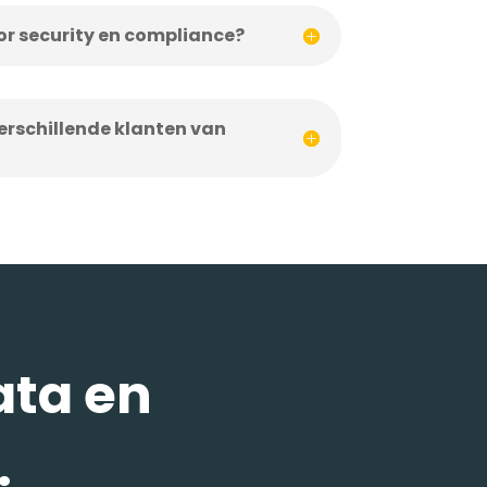
or security en compliance?
erschillende klanten van
ata en
.