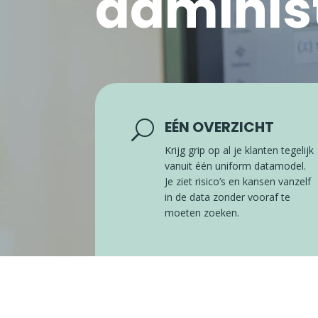
adminis
EÉN OVERZICHT
U
Krijg grip op al je klanten tegelijk
vanuit één uniform datamodel.
Je ziet risico’s en kansen vanzelf
in de data zonder vooraf te
moeten zoeken.