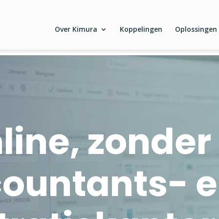
Over Kimura
Koppelingen
Oplossingen
nistratiekantoren
line, zonde
countants- 