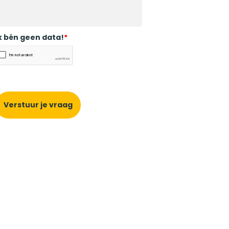
k bén geen data!
*
Verstuur je vraag