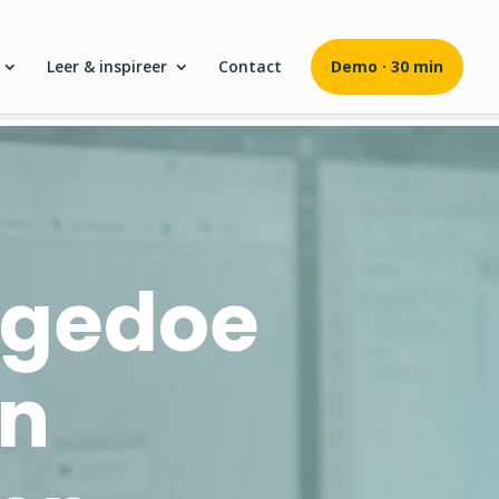
Leer & inspireer
Contact
Demo · 30 min
r gedoe
en