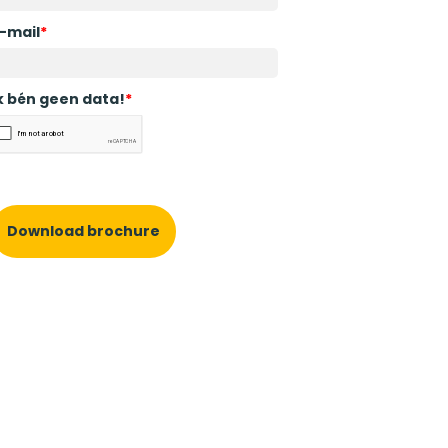
-mail
*
k bén geen data!
*
Download brochure