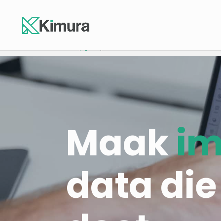
Homepage
-
Impact
Maak
im
data die