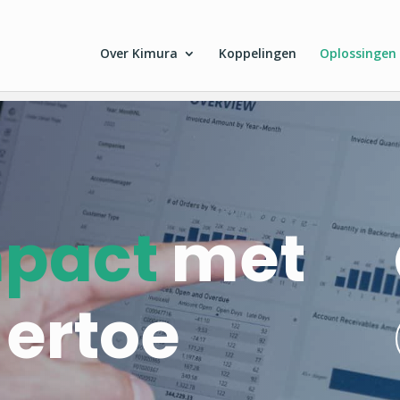
Over Kimura
Koppelingen
Oplossingen
pact
met
 ertoe