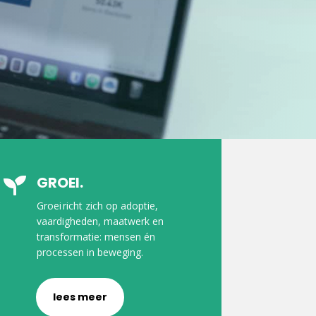
GROEI.

Groei richt zich op adoptie,
vaardigheden, maatwerk en
transformatie: mensen én
processen in beweging.
lees meer