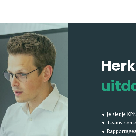
Herk
uitd
🔸 Je ziet je KPI’
🔸 Teams nemen
🔸 Rapportages 