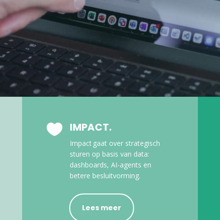
IMPACT.

Impact gaat over strategisch
sturen op basis van data:
dashboards, AI-agents en
betere besluitvorming.
Lees meer