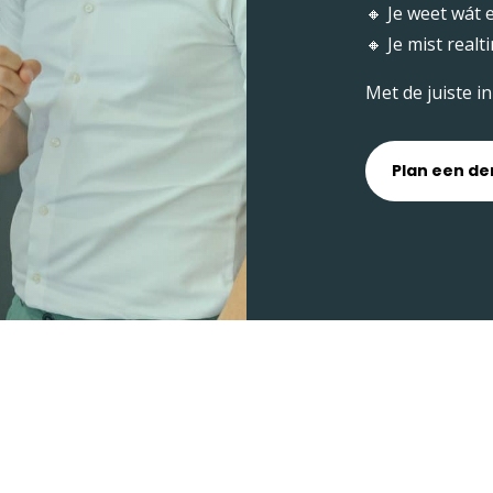
🔸 Je weet wát
🔸 Je mist real
Met de juiste i
Plan een d