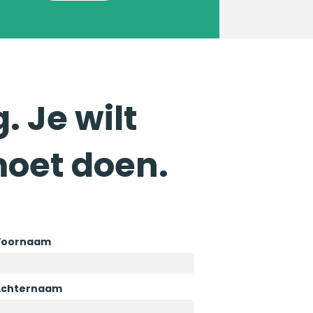
. Je wilt
moet doen.
Voornaam
Achternaam