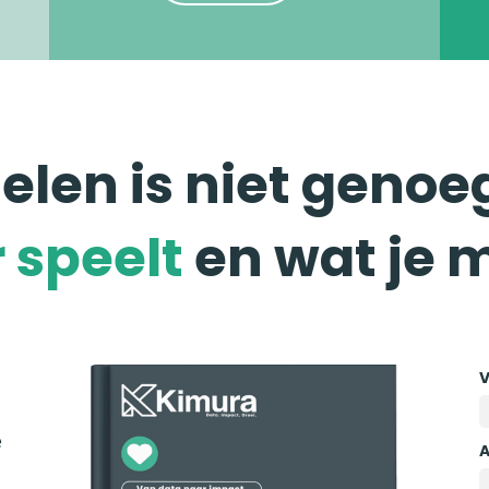
len is niet genoeg
 speelt
en wat je 
e