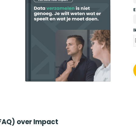
E
I
FAQ) over Impact