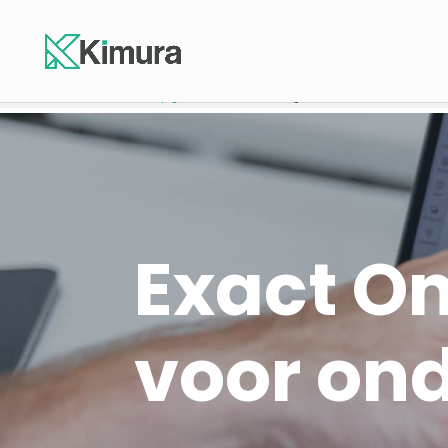
Homepage
-
Exact Online, zonder gedoe voor ondernemers
Exact On
voor on