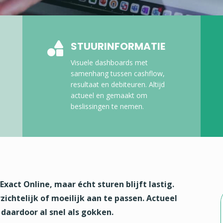
STUURINFORMATIE

Visuele dashboards met
samenhang tussen cashflow,
resultaat en debiteuren. Altijd
actueel en gemaakt om
beslissingen te nemen.
xact Online, maar écht sturen blijft lastig.
zichtelijk of moeilijk aan te passen. Actueel
t daardoor al snel als gokken.