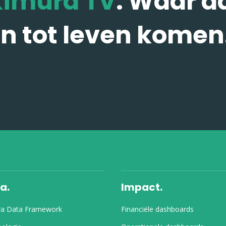
Kimura TV
. Waar d
n tot leven komen
a.
Impact.
ra Data Framework
Financiële dashboards