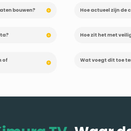
s laten bouwen?
Hoe actueel zijn de c
ata?
Hoe zit het met veil
 of
Wat voegt dit toe te