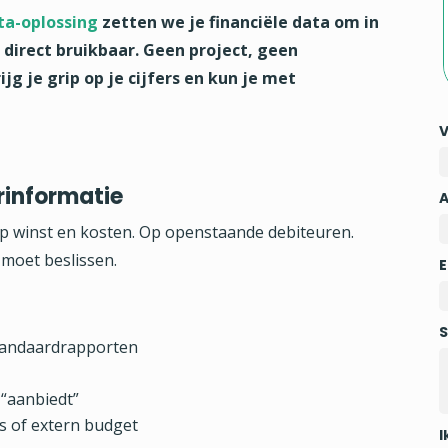
ta-oplossing
zetten we je financiële data om in
n direct bruikbaar. Geen project, geen
jg je grip op je cijfers en kun je met
rinformatie
 Op winst en kosten. Op openstaande debiteuren.
 moet beslissen.
E
S
standaardrapporten
 “aanbiedt”
is of extern budget
I