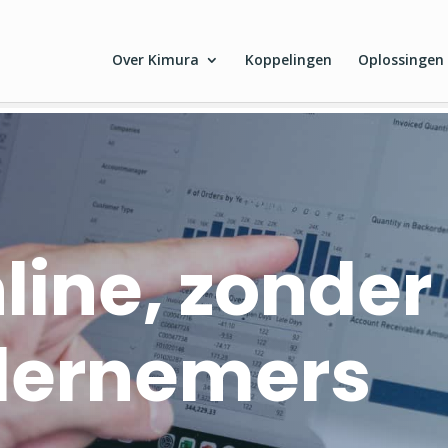
Over Kimura
Koppelingen
Oplossingen
line, zonde
dernemers