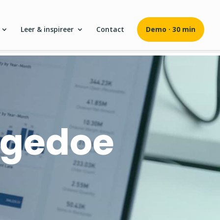
Leer & inspireer
Contact
Demo · 30 min
r gedoe