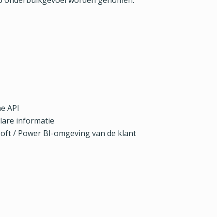
 op onderbuikgevoel worden genomen.
ne API
lare informatie
oft / Power BI-omgeving van de klant