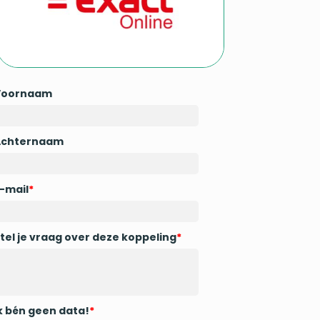
Voornaam
Achternaam
-mail
*
tel je vraag over deze koppeling
*
k bén geen data!
*