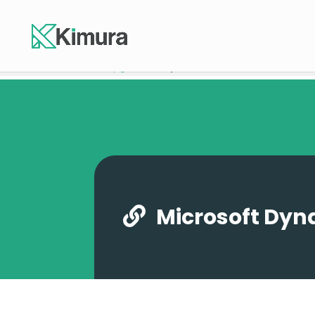
Homepage
-
Microsoft Dynamics Navision
Microsoft Dyn
