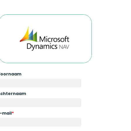
Voornaam
Achternaam
-mail
*