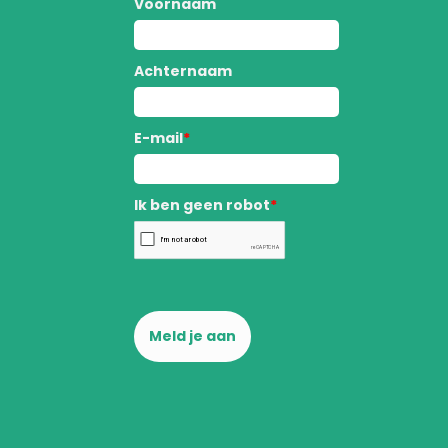
Voornaam
Achternaam
E-mail
*
Ik ben geen robot
*
Meld je aan