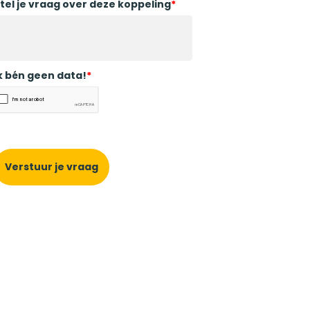
tel je vraag over deze koppeling
*
k bén geen data!
*
Verstuur je vraag