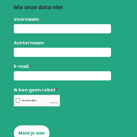
Mis onze data niet
Voornaam
Achternaam
E-mail
*
Ik ben geen robot
*
Meld je aan